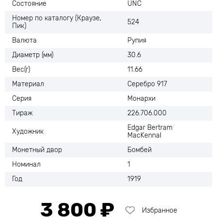
Состояние
UNC
Номер по каталогу (Краузе,
524
Пик)
Валюта
Рупия
Диаметр (мм)
30.6
Вес(г)
11.66
Материал
Серебро 917
Серия
Монархи
Тираж
226.706.000
Edgar Bertram
Художник
MacKennal
Монетный двор
Бомбей
Номинал
1
Год
1919
3 800 ₽
Избранное