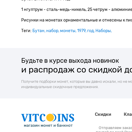
1 нгултрум - сталь-медь-никель, 25 четрум - алюмини
Рисунки на монетах орнаментальные и отнесены к пи
Теги:
Бутан
набор
монеты
1979
год
Наборы
Будьте в курсе выхода новинок
и распродаж со скидкой д
Получите подборки монет, которые вы давно искали, но не м
индивидуальные скидочные предложения.
Скидки
Кла
Отправляем зака