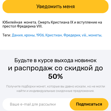
Уведомить меня
Юбилейная монета. Смерть Кристиана IX и вступление на
престол Фредерика VIII.
Теги:
Дания
кроны
1906
Кристиан
Фредерик
viii.
монеты
Будьте в курсе выхода новинок
и распродаж со скидкой до
50%
Получите подборки монет, которые вы давно искали, но не могли
найти и индивидуальные скидочные предложения.
Подписаться