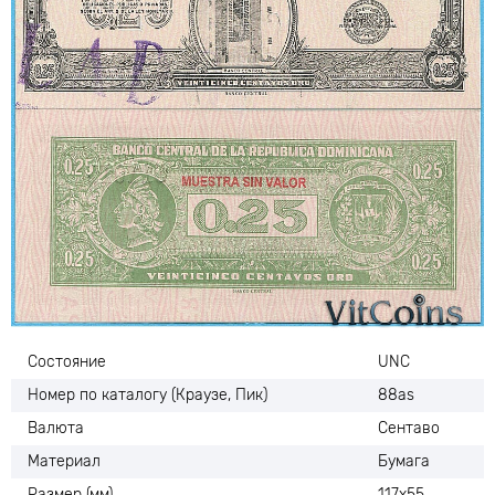
Состояние
UNC
Номер по каталогу (Краузе, Пик)
88аs
Валюта
Сентаво
Материал
Бумага
Размер (мм)
117х55