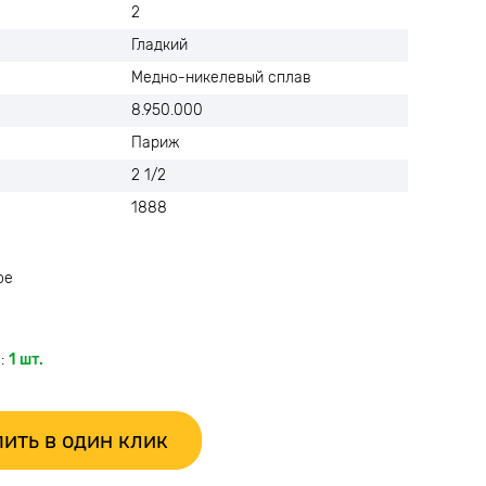
2
Гладкий
Медно-никелевый сплав
8.950.000
Париж
2 1/2
1888
ое
:
1 шт.
ить в один клик