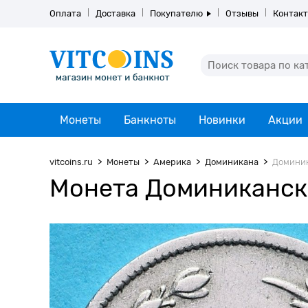
Оплата
Доставка
Покупателю
Отзывы
Контак
Монеты
Банкноты
Новинки
Акции
vitcoins.ru
Монеты
Америка
Доминикана
Доминик
Монета Доминиканска