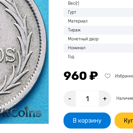
Вес(г)
Гурт
Материал
Тираж
Монетный двор
Номинал
Год
960 ₽
Избранн
-
+
Наличие
В корзину
Куп