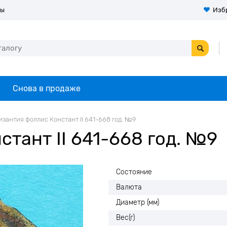
ты
Изб
Снова в продаже
изантия фоллис Констант II 641-668 год. №9
тант II 641-668 год. №9
Состояние
Валюта
Диаметр (мм)
Вес(г)