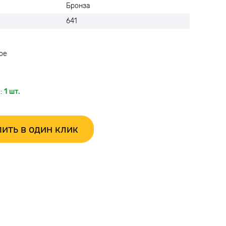
Бронза
641
ое
:
1 шт.
ить в один клик