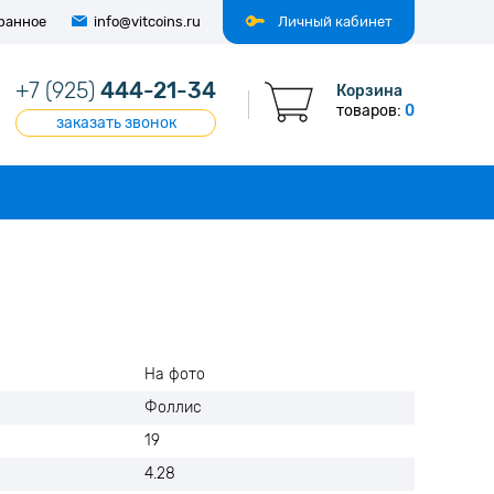
ранное
info@vitcoins.ru
Личный кабинет
+7 (925)
444-21-34
Корзина
товаров:
0
заказать звонок
На фото
Фоллис
19
4.28