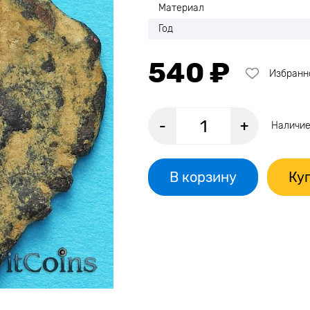
Материал
Год
540 ₽
Избранн
-
+
Наличие
В корзину
Куп