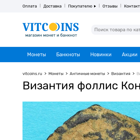
Оплата
Доставка
Покупателю
Отзывы
Контак
Монеты
Банкноты
Новинки
Акции
vitcoins.ru
Монеты
Античные монеты
Византия
В
Византия фоллис Конс