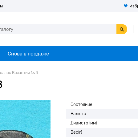
ты
Изб
Снова в продаже
оллис Византия №8
8
Состояние
Валюта
Диаметр (мм)
Вес(г)