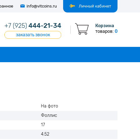
ранное
info@vitcoins.ru
Личный кабинет
+7 (925)
444-21-34
Корзина
товаров:
0
заказать звонок
На фото
Фоллис
17
4.52