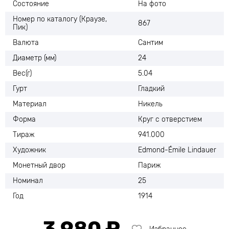
Состояние
На фото
Номер по каталогу (Краузе,
867
Пик)
Валюта
Сантим
Диаметр (мм)
24
Вес(г)
5.04
Гурт
Гладкий
Материал
Никель
Форма
Круг с отверстием
Тираж
941.000
Художник
Edmond-Émile Lindauer
Монетный двор
Париж
Номинал
25
Год
1914
3 980 ₽