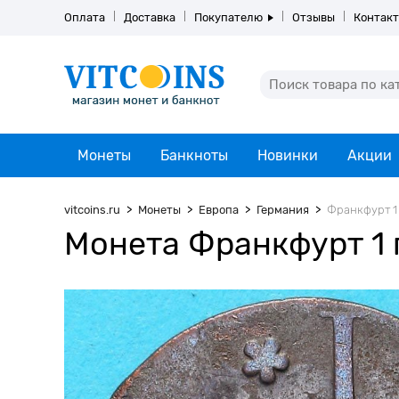
Оплата
Доставка
Покупателю
Отзывы
Контак
Монеты
Банкноты
Новинки
Акции
vitcoins.ru
Монеты
Европа
Германия
Франкфурт 1 
Монета Франкфурт 1 г