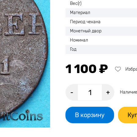
Вес(г)
Материал
Период чекана
Монетный двор
Номинал
Год
1 100 ₽
Избр
-
+
Наличие
В корзину
Куп