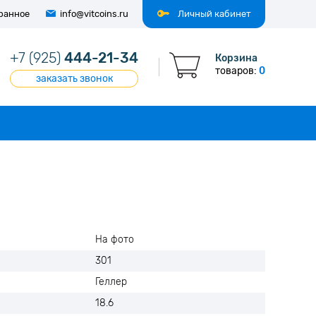
ранное
info@vitcoins.ru
Личный кабинет
+7 (925)
444-21-34
Корзина
товаров:
0
заказать звонок
На фото
301
Геллер
18.6