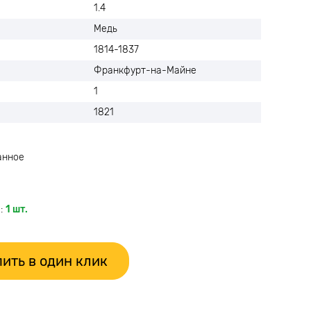
1.4
Медь
1814-1837
Франкфурт-на-Майне
1
1821
анное
:
1 шт.
ить в один клик