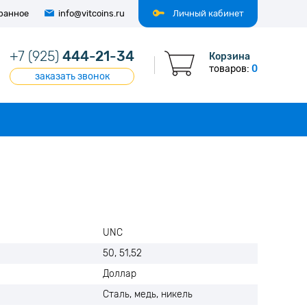
ранное
info@vitcoins.ru
Личный кабинет
+7 (925)
444-21-34
Корзина
товаров:
0
заказать звонок
UNC
50, 51,52
Доллар
Сталь, медь, никель