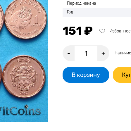
Период чекана
Год
151 ₽
Избранное
-
+
Наличие
В корзину
Куп