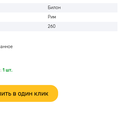
Билон
Рим
260
ранное
:
1 шт.
ить в один клик