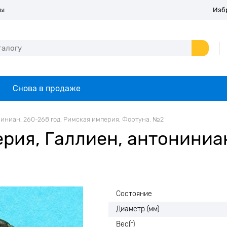
ты
Изб
Снова в продаже
ниниан, 260-268 год. Римская империя, Фортуна. №2
рия, Галлиен, антониниан
Состояние
Диаметр (мм)
Вес(г)