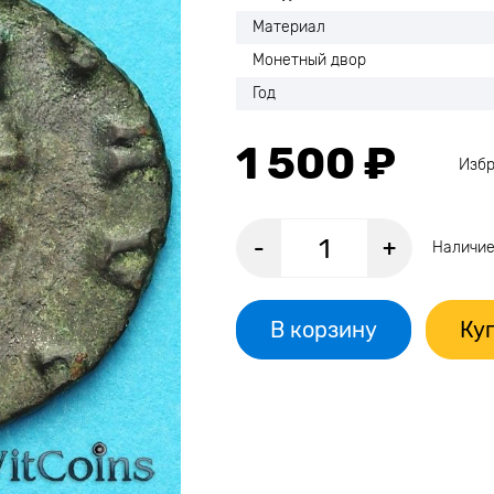
Материал
Монетный двор
Год
1 500 ₽
Изб
-
+
Наличие
В корзину
Куп