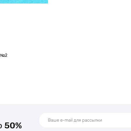
. №2
о
50%