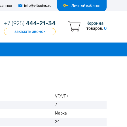
ранное
info@vitcoins.ru
Личный кабинет
+7 (925)
444-21-34
Корзина
товаров:
0
заказать звонок
VF/VF+
7
Марка
24