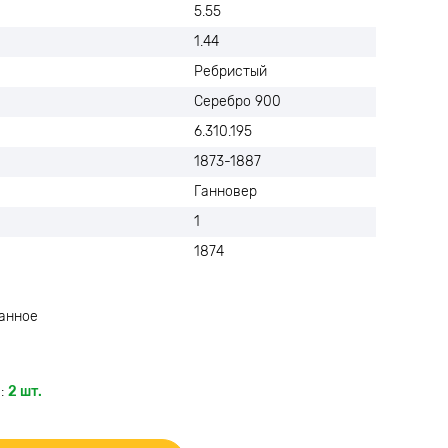
5.55
1.44
Ребристый
Серебро 900
6.310.195
1873-1887
Ганновер
1
1874
анное
:
2 шт.