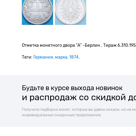
Отметка монетного двора "А
" -Берлин . Тираж 6.310.195
Теги:
Германия
марка
1874
Будьте в курсе выхода новинок
и распродаж со скидкой д
Получите подборки монет, которые вы давно искали, но не м
индивидуальные скидочные предложения.