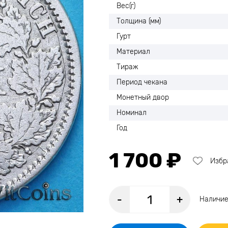
Вес(г)
Толщина (мм)
Гурт
Материал
Тираж
Период чекана
Монетный двор
Номинал
Год
1 700 ₽
Избр
-
+
Наличие