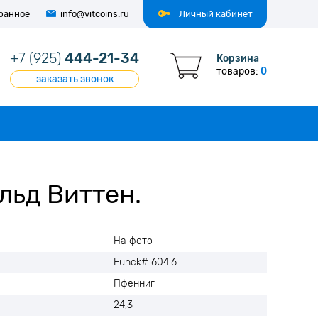
ранное
info@vitcoins.ru
Личный кабинет
+7 (925)
444-21-34
Корзина
товаров:
0
заказать звонок
льд Виттен.
На фото
Funck# 604.6
Пфенниг
24,3