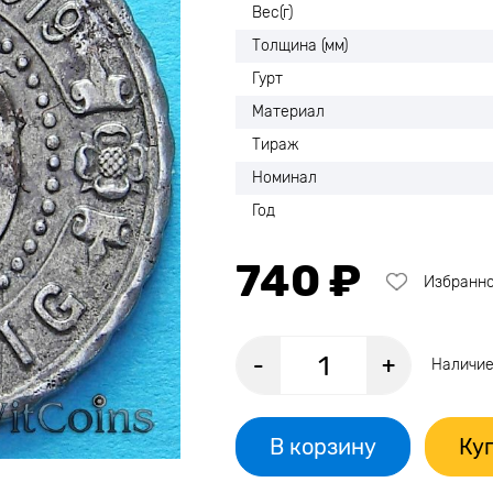
Вес(г)
Толщина (мм)
Гурт
Материал
Тираж
Номинал
Год
740 ₽
Избранн
-
+
Наличие
В корзину
Куп