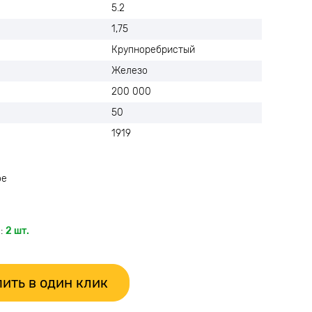
5.2
1,75
Крупноребристый
Железо
200 000
50
1919
ое
:
2 шт.
ить в один клик