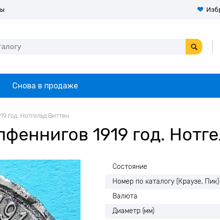
ты
Изб
Снова в продаже
9 год. Нотгельд Виттен.
феннигов 1919 год. Нотге
Состояние
Номер по каталогу (Краузе, Пик)
Валюта
Диаметр (мм)