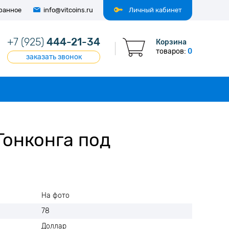
ранное
info@vitcoins.ru
Личный кабинет
+7 (925)
444-21-34
Корзина
товаров:
0
заказать звонок
Гонконга под
На фото
78
Доллар