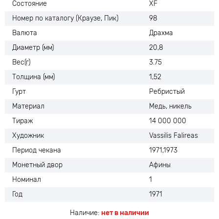
Состояние
XF
Номер по каталогу (Краузе, Пик)
98
Валюта
Драхма
Диаметр (мм)
20,8
Вес(г)
3.75
Толщина (мм)
1,52
Гурт
Ребристый
Материал
Медь, никель
Тираж
14 000 000
Художник
Vassilis Falireas
Период чекана
1971,1973
Монетный двор
Афины
Номинал
1
Год
1971
Наличие:
нет в наличии