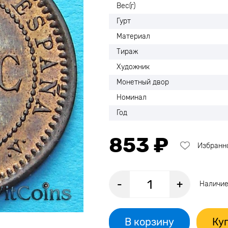
Вес(г)
Гурт
Материал
Тираж
Художник
Монетный двор
Номинал
Год
853 ₽
Избранн
-
+
Наличие
В корзину
Куп