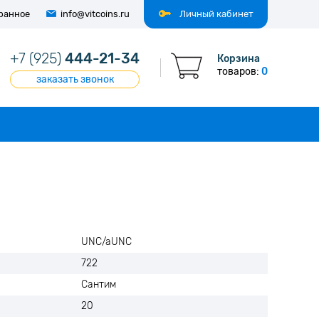
ранное
info@vitcoins.ru
Личный кабинет
+7 (925)
444-21-34
Корзина
товаров:
0
заказать звонок
UNC/aUNC
722
Сантим
20