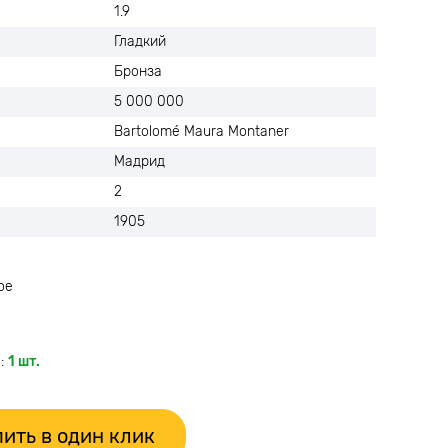
1.9
Гладкий
Бронза
5 000 000
Bartolomé Maura Montaner
Мадрид
2
1905
ое
:
1 шт.
ить в один клик