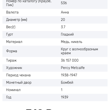
Номер по каталогу (Краузе,
536
Пик)
Валюта
Анна
Диаметр (мм)
20
Вес(г)
3.7
Гурт
Гладкий
Материал
Медь, никель
Круг с волнообразным
Форма
краем
Тираж
36 157 000
Художник
Percy Metcalfe
Период чекана
1938-1947
Монетный двор
Бомбей
Номинал
1
Год
1939