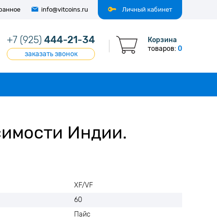
ранное
info@vitcoins.ru
Личный кабинет
+7 (925)
444-21-34
Корзина
товаров:
0
заказать звонок
симости Индии.
XF/VF
60
Пайс