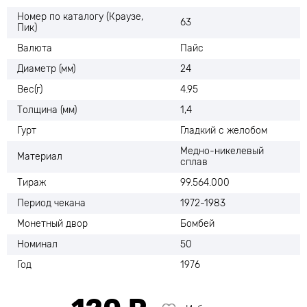
Номер по каталогу (Краузе,
63
Пик)
Валюта
Пайс
Диаметр (мм)
24
Вес(г)
4.95
Толщина (мм)
1,4
Гурт
Гладкий с желобом
Медно-никелевый
Материал
сплав
Тираж
99.564.000
Период чекана
1972-1983
Монетный двор
Бомбей
Номинал
50
Год
1976