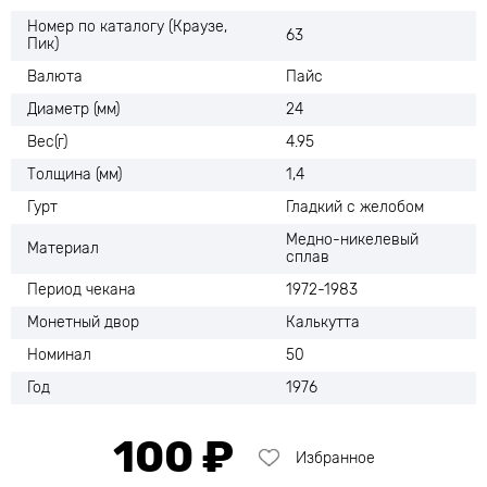
Номер по каталогу (Краузе,
63
Пик)
Валюта
Пайс
Диаметр (мм)
24
Вес(г)
4.95
Толщина (мм)
1,4
Гурт
Гладкий с желобом
Медно-никелевый
Материал
сплав
Период чекана
1972-1983
Монетный двор
Калькутта
Номинал
50
Год
1976
100 ₽
Избранное