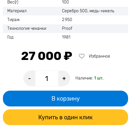
Вес(г)
100
Материал
Серебро 500, медь-никель
Тираж
2.950
Технология чеканки
Proof
Год
1981
27 000 ₽
Избранное
-
+
Наличие:
1 шт.
В корзину
Купить в один клик