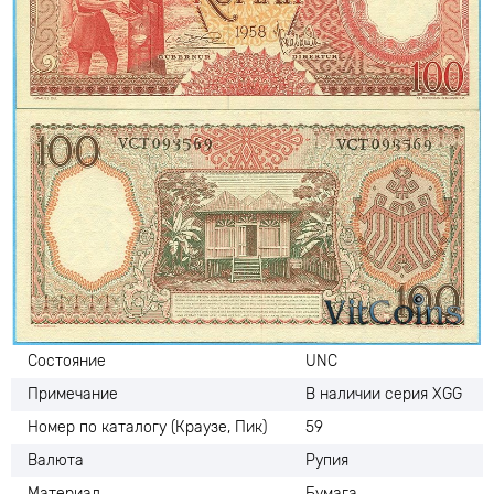
Состояние
UNC
Примечание
В наличии серия XGG
Номер по каталогу (Краузе, Пик)
59
Валюта
Рупия
Материал
Бумага