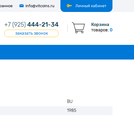
ранное
info@vitcoins.ru
Личный кабинет
+7 (925)
444-21-34
Корзина
товаров:
0
заказать звонок
BU
1985