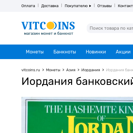
Оплата
Доставка
Покупателю
Отзывы
Контак
Монеты
Банкноты
Новинки
Акции
vitcoins.ru
Монеты
Азия
Иордания
Иордания банк
Иордания банковский