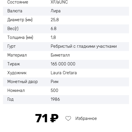
Состояние
XF/aUNC
Валюта
Лира
Диаметр (мм)
25,8
Вес(г)
6.8
Толщина (мм)
1,8
Гурт
Ребристый с гладкими участками
Материал
Биметалл
Тираж
165 000 000
Художник
Laura Cretara
Монетный двор
Рим
Номинал
500
Год
1986
71 ₽
Избранное