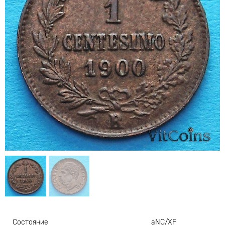
Состояние
aNC/XF