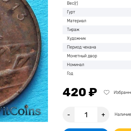
Вес(г)
Гурт
Материал
Тираж
Художник
Период чекана
Монетный двор
Номинал
Год
420 ₽
Избранн
-
+
Наличие