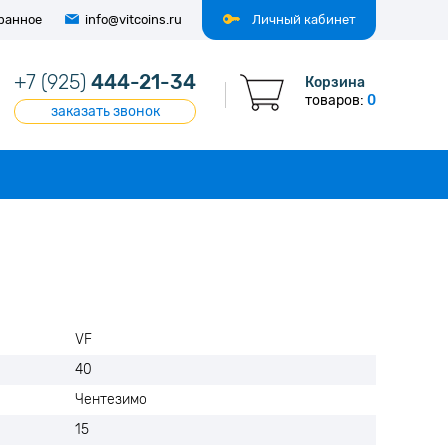
ранное
info@vitcoins.ru
Личный кабинет
+7 (925)
444-21-34
Корзина
товаров:
0
заказать звонок
VF
40
Чентезимо
15