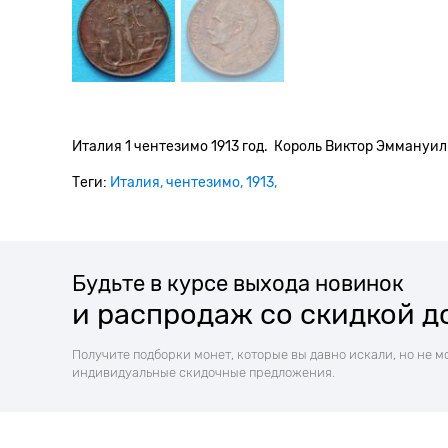
Италия 1 чентезимо 1913 год. Король Виктор Эммануил I
Теги:
Италия
чентезимо
1913
Будьте в курсе выхода новинок
и распродаж со скидкой д
Получите подборки монет, которые вы давно искали, но не м
индивидуальные скидочные предложения.