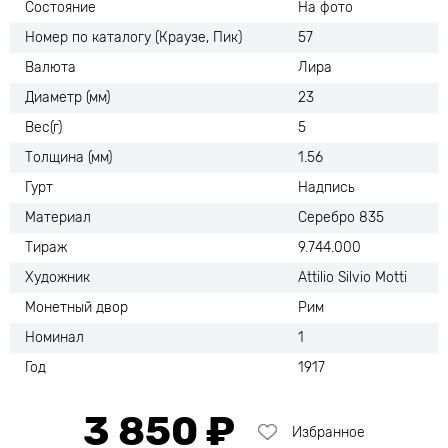
Состояние
На фото
Номер по каталогу (Краузе, Пик)
57
Валюта
Лира
Диаметр (мм)
23
Вес(г)
5
Толщина (мм)
1.56
Гурт
Надпись
Материал
Серебро 835
Тираж
9.744.000
Художник
Attilio Silvio Motti
Монетный двор
Рим
Номинал
1
Год
1917
3 850 ₽
Избранное