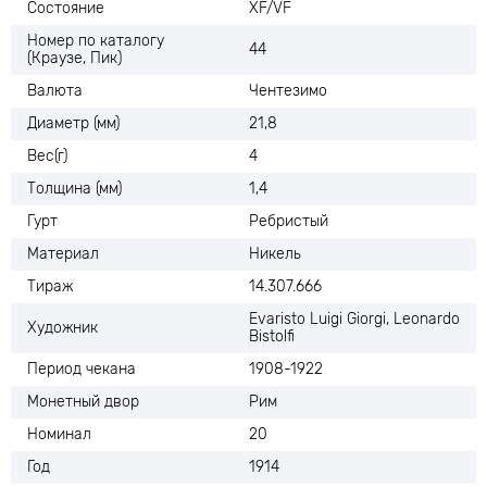
Состояние
XF/VF
Номер по каталогу
44
(Краузе, Пик)
Валюта
Чентезимо
Диаметр (мм)
21,8
Вес(г)
4
Толщина (мм)
1,4
Гурт
Ребристый
Материал
Никель
Тираж
14.307.666
Evaristo Luigi Giorgi, Leonardo
Художник
Bistolfi
Период чекана
1908-1922
Монетный двор
Рим
Номинал
20
Год
1914