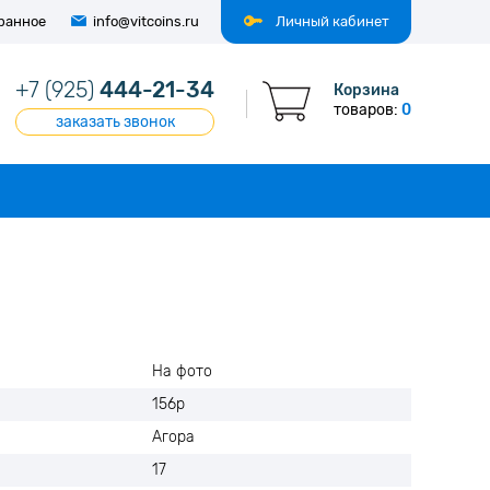
ранное
info@vitcoins.ru
Личный кабинет
+7 (925)
444-21-34
Корзина
товаров:
0
заказать звонок
На фото
156p
Агора
17