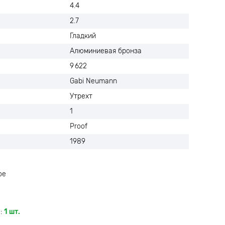
4.4
2.7
Гладкий
Алюминиевая бронза
9 622
Gabi Neumann
Утрехт
1
Proof
1989
ое
:
1 шт.