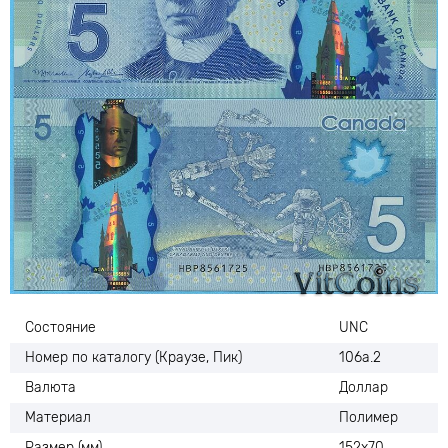
Состояние
UNC
Номер по каталогу (Краузе, Пик)
106а.2
Валюта
Доллар
Материал
Полимер
Размер (мм)
152х70