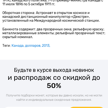
1919), канадского политика, 7-го премьер-министра Канады с
11 июля 1896 по 5 октября 1911 гг.
Оборотная сторона: Астронавт в открытом космосе и
канадский дистанционный манипулятор «Декстре»,
установленный на Международной космической станции.
Банкнота содержит: два прозрачных окна; рельефную краску;
металлизированные элементы; рельефный прозрачный текст;
скрытый номинал.
Теги:
Канада
долларов
2013
Будьте в курсе выхода новинок
и распродаж со скидкой до
50%
Получите подборки монет, которые вы давно искали, но не могли
найти и индивидуальные скидочные предложения.