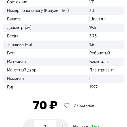
Состояние
VF
Номер по каталогу (Краузе, Пик)
30
Валюта
Шиллинг
Диаметр (мм)
19,5
Вес(г)
3.75
Толщина (мм)
1,8
Гурт
Ребристый
Материал
Биметалл
Монетный двор
Ллантризант
Номинал
5
Год
1997
70 ₽
Избранное
Наличие:
1 шт.