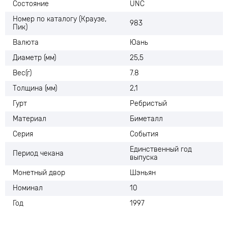
Состояние
UNC
Номер по каталогу (Краузе,
983
Пик)
Валюта
Юань
Диаметр (мм)
25,5
Вес(г)
7.8
Толщина (мм)
2,1
Гурт
Ребристый
Материал
Биметалл
Серия
События
Единственный год
Период чекана
выпуска
Монетный двор
Шэньян
Номинал
10
Год
1997