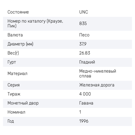
Состояние
UNC
Номер по каталогу (Краузе,
835
Пик)
Валюта
Песо
Диаметр (мм)
37,9
Вес(г)
26.83
Гурт
Гладкий
Медно-никелевый
Материал
сплав
Серия
Железная дорога
Тираж
4 000
Монетный двор
Гавана
Номинал
1
Год
1996