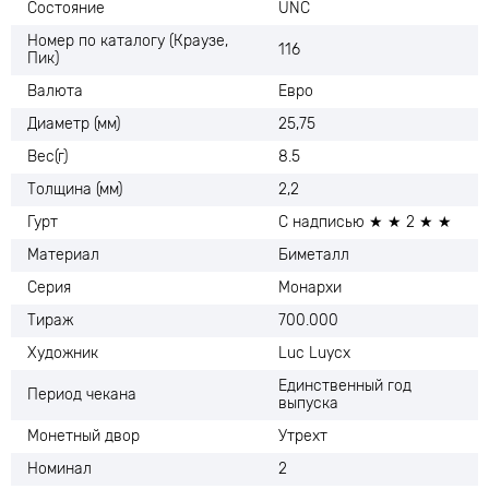
Состояние
UNC
Номер по каталогу (Краузе,
116
Пик)
Валюта
Евро
Диаметр (мм)
25,75
Вес(г)
8.5
Толщина (мм)
2,2
Гурт
С надписью ★ ★ 2 ★ ★
Материал
Биметалл
Серия
Монархи
Тираж
700.000
Художник
Luc Luycx
Единственный год
Период чекана
выпуска
Монетный двор
Утрехт
Номинал
2