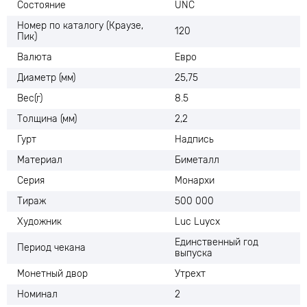
Состояние
UNC
Номер по каталогу (Краузе,
120
Пик)
Валюта
Евро
Диаметр (мм)
25,75
Вес(г)
8.5
Толщина (мм)
2,2
Гурт
Надпись
Материал
Биметалл
Серия
Монархи
Тираж
500 000
Художник
Luc Luycx
Единственный год
Период чекана
выпуска
Монетный двор
Утрехт
Номинал
2