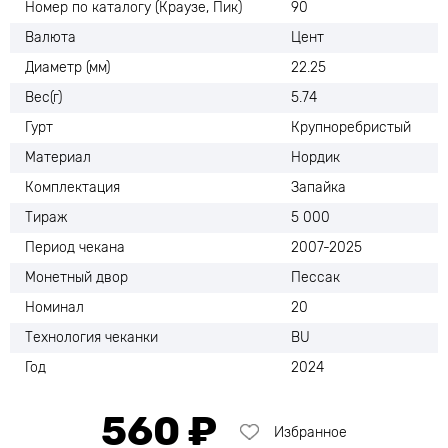
Номер по каталогу (Краузе, Пик)
90
Валюта
Цент
Диаметр (мм)
22.25
Вес(г)
5.74
Гурт
Крупноребристый
Материал
Нордик
Комплектация
Запайка
Тираж
5 000
Период чекана
2007-2025
Монетный двор
Пессак
Номинал
20
Технология чеканки
BU
Год
2024
560 ₽
Избранное