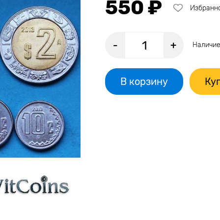
550 ₽
Избранн
-
+
Наличие
В корзину
Куп