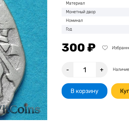
Материал
Монетный двор
Номинал
Год
300 ₽
Избранн
-
+
Наличие
В корзину
Куп