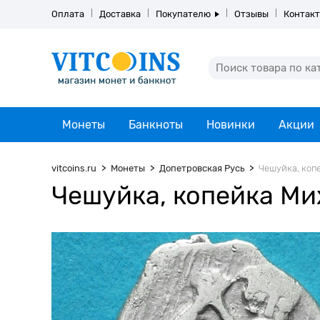
Оплата
Доставка
Покупателю
Отзывы
Контак
Монеты
Банкноты
Новинки
Акции
vitcoins.ru
Монеты
Допетровская Русь
Чешуйка, копе
Чешуйка, копейка Ми