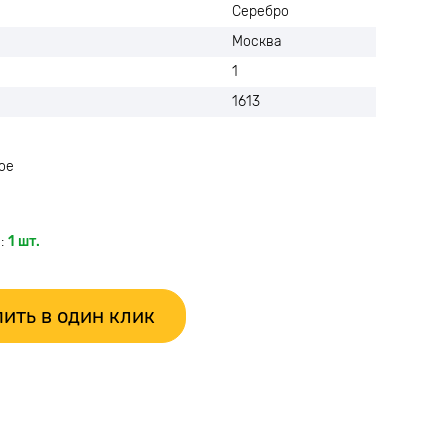
Серебро
Москва
1
1613
ое
:
1 шт.
ить в один клик