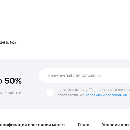
сква. №7
о
50%
Нажимая кнопку "Подписаться", я даю с
огли найти и
соответствии с
Условиями соглашения
ссификация состояния монет
О нас
Условия сог