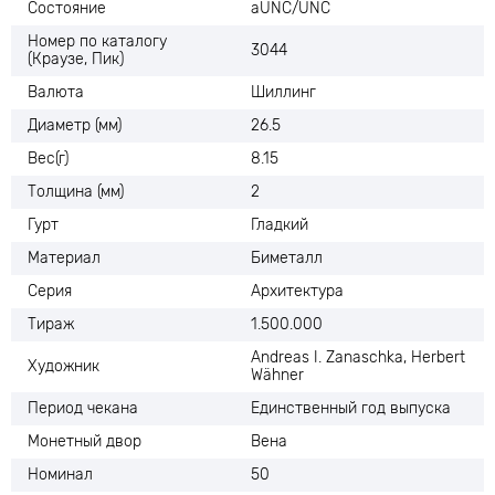
Состояние
aUNC/UNC
Номер по каталогу
3044
(Краузе, Пик)
Валюта
Шиллинг
Диаметр (мм)
26.5
Вес(г)
8.15
Толщина (мм)
2
Гурт
Гладкий
Материал
Биметалл
Серия
Архитектура
Тираж
1.500.000
Andreas I. Zanaschka, Herbert
Художник
Wähner
Период чекана
Единственный год выпуска
Монетный двор
Вена
Номинал
50