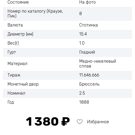
Состояние
На фото
Номер по каталогу (Краузе,
8
Пик)
Валюта
Стотинка
Диаметр (мм)
15.4
Вес(г)
1.0
Гурт
Гладкий
Медно-никелевый
Материал
сплав
Тираж
11.646.666
Монетный двор
Брюссель
Номинал
2.5
Год
1888
1 380 ₽
Избранное