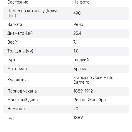
Состояние
На фото
Номер по каталогу (Краузе,
490
Пик)
Валюта
Рейс
Диаметр (мм)
25.4
Вес(г)
7.1
Толщина (мм)
1.8
Гурт
Гладкий
Материал
Бронза
Francisco José Pinto
Художник
Carneiro
Период чекана
1889-1912
Монетный двор
Рио де Жанейро
Номинал
20
Год
1889