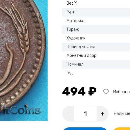
Вес(г)
Гурт
Материал
Тираж
Художник
Период чекана
Монетный двор
Номинал
Год
494 ₽
Избранн
-
+
Наличие