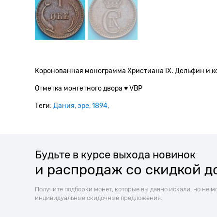
Коронованная монограмма Христиана IX. Дельфин и к
Отметка монгетного двора ♥ VBP
Теги:
Дания
эре
1894
Будьте в курсе выхода новинок
и распродаж со скидкой д
Получите подборки монет, которые вы давно искали, но не м
индивидуальные скидочные предложения.