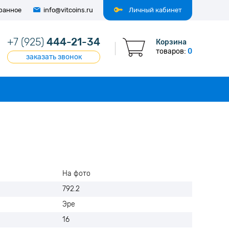
ранное
info@vitcoins.ru
Личный кабинет
+7 (925)
444-21-34
Корзина
товаров:
0
заказать звонок
На фото
792.2
Эре
16