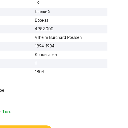
1.9
Гладкий
Бронза
4.982.000
Vilhelm Burchard Poulsen
1894-1904
Копенгаген
1
1804
ое
:
1 шт.