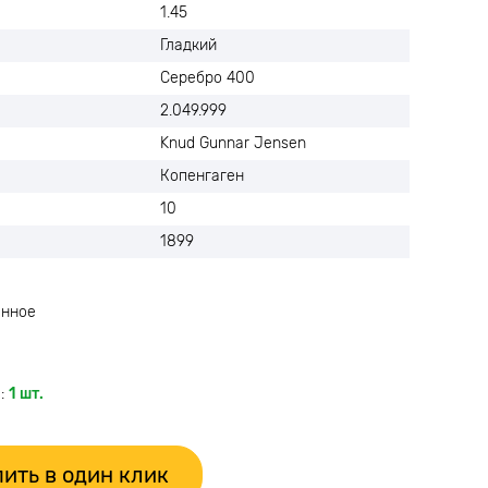
1.45
Гладкий
Серебро 400
2.049.999
Knud Gunnar Jensen
Копенгаген
10
1899
анное
:
1 шт.
ить в один клик