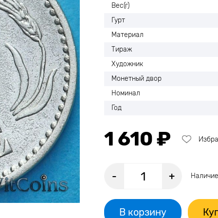
Вес(г)
Гурт
Материал
Тираж
Художник
Монетный двор
Номинал
Год
1 610 ₽
Избр
-
+
Наличие
В корзину
Куп