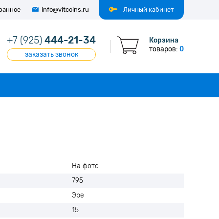
ранное
info@vitcoins.ru
Личный кабинет
+7 (925)
444-21-34
Корзина
товаров:
0
заказать звонок
На фото
795
Эре
15