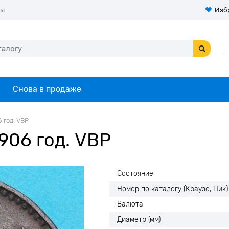
ты
Изб
Снова в продаже
 год. VBP
906 год. VBP
Состояние
Номер по каталогу (Краузе, Пик)
Валюта
Диаметр (мм)