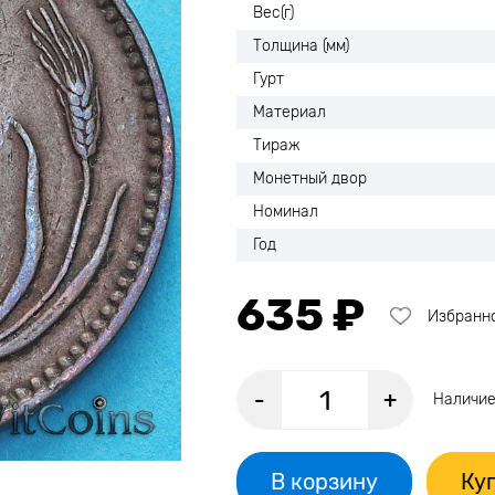
Вес(г)
Толщина (мм)
Гурт
Материал
Тираж
Монетный двор
Номинал
Год
635 ₽
Избранн
-
+
Наличие
В корзину
Куп