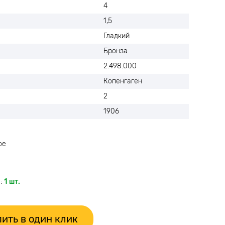
4
1,5
Гладкий
Бронза
2.498.000
Копенгаген
2
1906
ое
:
1 шт.
ить в один клик