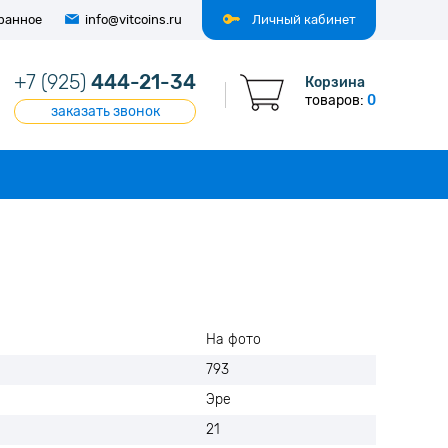
ранное
info@vitcoins.ru
Личный кабинет
+7 (925)
444-21-34
Корзина
товаров:
0
заказать звонок
На фото
793
Эре
21