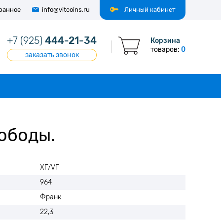
ранное
info@vitcoins.ru
Личный кабинет
+7 (925)
444-21-34
Корзина
товаров:
0
заказать звонок
ободы.
XF/VF
964
Франк
22,3