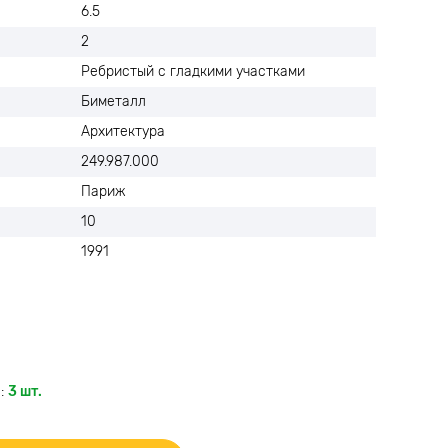
6.5
2
Ребристый с гладкими участками
Биметалл
Архитектура
249.987.000
Париж
10
1991
:
3 шт.