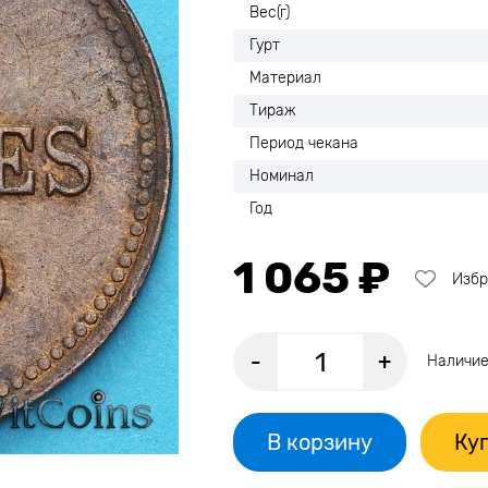
Вес(г)
Гурт
Материал
Тираж
Период чекана
Номинал
Год
1 065 ₽
Избр
-
+
Наличие
В корзину
Куп