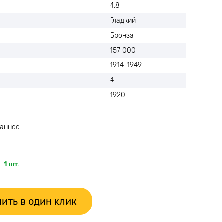
4.8
Гладкий
Бронза
157 000
1914-1949
4
1920
анное
:
1 шт.
ить в один клик