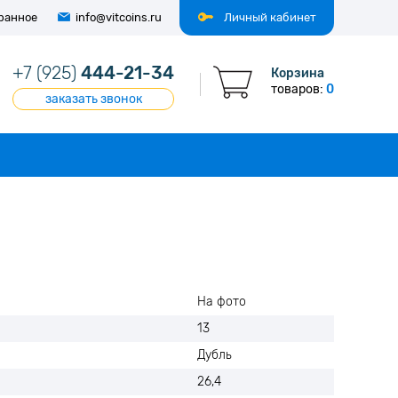
ранное
info@vitcoins.ru
Личный кабинет
+7 (925)
444-21-34
Корзина
товаров:
0
заказать звонок
На фото
13
Дубль
26,4