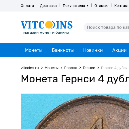
Оплата
Доставка
Покупателю
Отзывы
Контак
Монеты
Банкноты
Новинки
Акции
vitcoins.ru
Монеты
Европа
Гернси
Гернси 4 дубля 
Монета Гернси 4 дубл