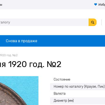
ты
Изб
Снова в продаже
1920 год. №2
я 1920 год. №2
Состояние
Номер по каталогу (Краузе, Пик)
Валюта
Диаметр (мм)