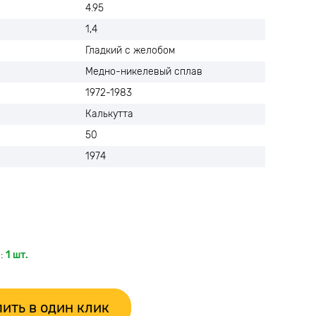
4.95
1,4
Гладкий с желобом
Медно-никелевый сплав
1972-1983
Калькутта
50
1974
е
:
1 шт.
ить в один клик