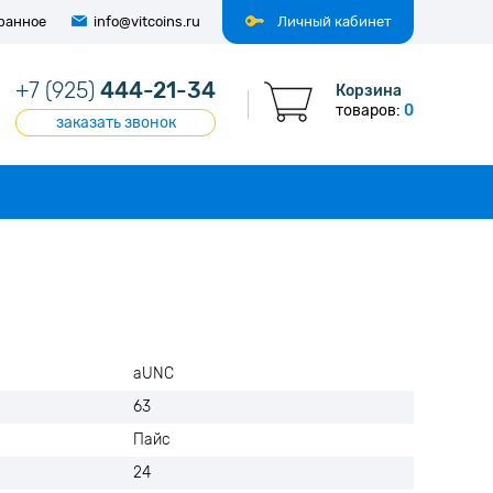
ранное
info@vitcoins.ru
Личный кабинет
+7 (925)
444-21-34
Корзина
товаров:
0
заказать звонок
аUNC
63
Пайс
24