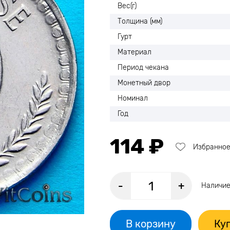
Вес(г)
Толщина (мм)
Гурт
Материал
Период чекана
Монетный двор
Номинал
Год
114 ₽
Избранно
-
+
Наличие
В корзину
Куп