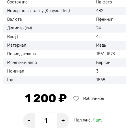
Состояние
На фото
Номер по каталогу (Краузе, Пик)
482
Валюта
Пфенниг
Диаметр (мм)
24
Вес(г)
4.5
Материал
Медь
Период чекана
1861-1873
Монетный двор
Берлин
Номинал
3
Год
1868
1 200 ₽
Избранное
-
+
Наличие:
1 шт.