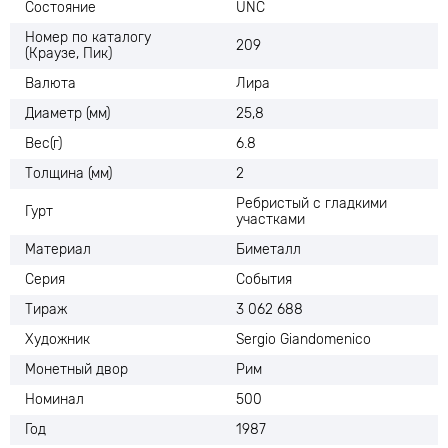
Состояние
UNC
Номер по каталогу
209
(Краузе, Пик)
Валюта
Лира
Диаметр (мм)
25,8
Вес(г)
6.8
Толщина (мм)
2
Ребристый с гладкими
Гурт
участками
Материал
Биметалл
Серия
События
Тираж
3 062 688
Художник
Sergio Giandomenico
Монетный двор
Рим
Номинал
500
Год
1987