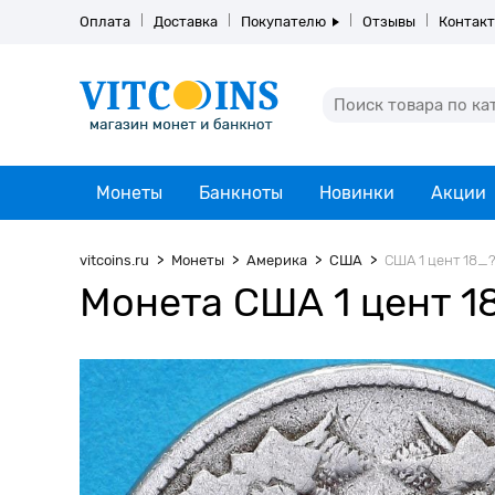
Оплата
Доставка
Покупателю
Отзывы
Контак
Монеты
Банкноты
Новинки
Акции
vitcoins.ru
Монеты
Америка
США
США 1 цент 18_?
Монета США 1 цент 18