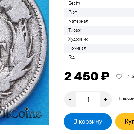
Вес(г)
Гурт
Материал
Тираж
Художник
Номинал
Год
2 450 ₽
Изб
-
+
Наличие
В корзину
Куп