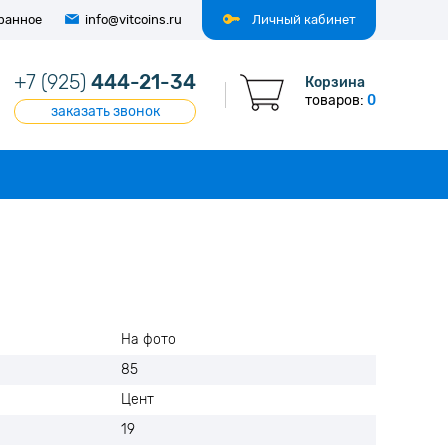
ранное
info@vitcoins.ru
Личный кабинет
+7 (925)
444-21-34
Корзина
товаров:
0
заказать звонок
На фото
85
Цент
19