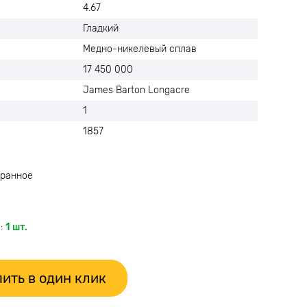
4.67
Гладкий
Медно-никелевый сплав
17 450 000
James Barton Longacre
1
1857
ранное
:
1 шт.
ить в один клик