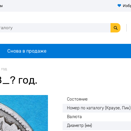
ты
Изб
Снова в продаже
 год.
_? год.
Состояние
Номер по каталогу (Краузе, Пик)
Валюта
Диаметр (мм)